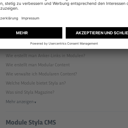
Instagram
Wie man Styla mit Instagram verbindet
Einrichtung
Wie erstellt man Anker-Links in Modulen?
Wie erstellt man Modular Content
Wie verwalte ich Modularen Content?
Welche Module bietet Styla an?
Was sind Styla Magazine?
Mehr anzeigen
▼
Module Styla CMS