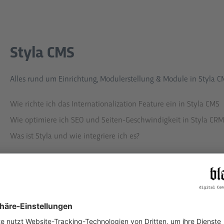
Styla CMS
Alles rund um Einrichtung, Modulerstellung & Module in Styla C
Wie richte ich das Internationalization Feature ein in Styla CMS
Wie optimiere ich SEO und Seiten-Geschwindigkeit in Styla CRM
Was ist Styla und wie integriere ich es?
Modulerstellung
Wie erstellt man Magazin-Übersichtsseiten