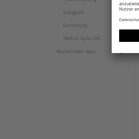
Instagram
Einrichtung
Module Styla CMS
Blackbit Web-Apps
Data Director (ETL-Web App
auf Basis von Pimcore)