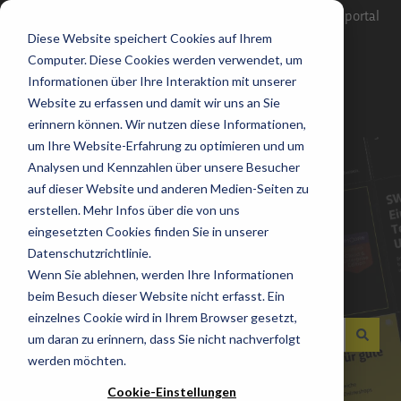
Untermenü für Übersetzungen anzeigen
Deutsch
Support Anfrage stellen
Zum Kundenportal
Diese Website speichert Cookies auf Ihrem
Computer. Diese Cookies werden verwendet, um
Informationen über Ihre Interaktion mit unserer
Website zu erfassen und damit wir uns an Sie
erinnern können. Wir nutzen diese Informationen,
um Ihre Website-Erfahrung zu optimieren und um
Analysen und Kennzahlen über unsere Besucher
auf dieser Website und anderen Medien-Seiten zu
erstellen. Mehr Infos über die von uns
eingesetzten Cookies finden Sie in unserer
Wie können wir Ihnen
Datenschutzrichtlinie.
Wenn Sie ablehnen, werden Ihre Informationen
helfen?
beim Besuch dieser Website nicht erfasst. Ein
einzelnes Cookie wird in Ihrem Browser gesetzt,
um daran zu erinnern, dass Sie nicht nachverfolgt
werden möchten.
Es gibt keine Vorschläge, da das Suchfeld leer ist.
Cookie-Einstellungen