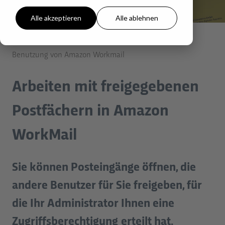
Alle akzeptieren
Alle ablehnen
help.blackbit.com
E-Mail
Benutzung von Amazon Workmail
Arbeiten mit freigegebenen
Postfächern in Amazon
WorkMail
Sie können Posteingänge öffnen, die
andere Benutzer für Sie freigeben, für
die Ihr Administrator Ihnen eine
Zugriffsberechtigung erteilt hat.